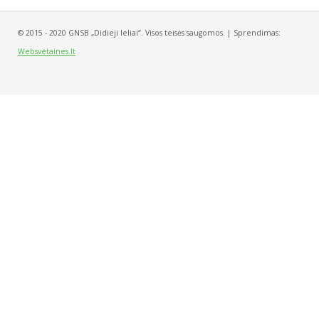
© 2015 - 2020 GNSB „Didieji leliai“. Visos teisės saugomos. | Sprendimas:
Websvetaines.lt